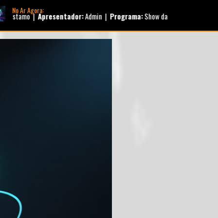
No Ar Agora:
:
Admin |
Programa:
Show da Manhã |
Horário:
05:00 - 12:00
ograma:
Pop |
Horário:
01:00 - 23:58